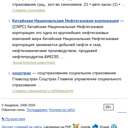
страхование сущ., кол во синонимов: 21 • авто каско (1) • …
Словарь синонимов
Китайская Национальная Нефтегазовая корпорация
—
5
(CNPC) Китайская Национальная Нефтегазовая
корпорация это одна из крупнейших нефтегазовых
компаний мира Китайская Национальная Нефтегазовая
корпорация занимается добычей нефти и газа,
нефтехимическим производством, продажей
нефтепродуктов,&#8230; …
Энциклопедия инвестора
соцстрах
— соцстрахование социальное страхование
6
Главсоцстрах Соцстрах Главное управление социального
страхования …
Словарь сокращений и аббревиатур
© Академик, 2000-2026
18+
Обратная связь:
Техподдержка
,
Реклама на сайте
👣 Путешествия
Экспорт словарей на сайты
, сделанные на PHP,
Joomla,
Drupal,